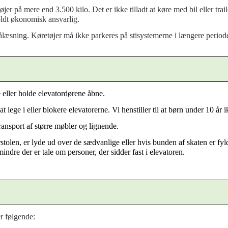
mere end 3.500 kilo. Det er ikke tilladt at køre med bil eller trailer
oldt økonomisk ansvarlig.
pålæsning. Køretøjer må ikke parkeres på stisystemerne i længere periode
ge eller holde elevatordørene åbne.
t lege i eller blokere elevatorerne. Vi henstiller til at børn under 10 år 
transport af større møbler og lignende.
orstolen, er lyde ud over de sædvanlige eller hvis bunden af skaten er f
ndre der er tale om personer, der sidder fast i elevatoren.
r følgende: