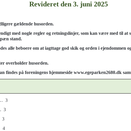
Revideret den 3. juni 2025
idligere gældende husorden.
igt med nogle regler og retningslinjer, som kan være med til at s
i pæn stand.
odes alle beboere om at iagttage god skik og orden i ejendommen o
ter overholder husorden.
e kan findes på foreningens hjemmeside www.egeparken2680.dk samt
 3
 3
 3
 4