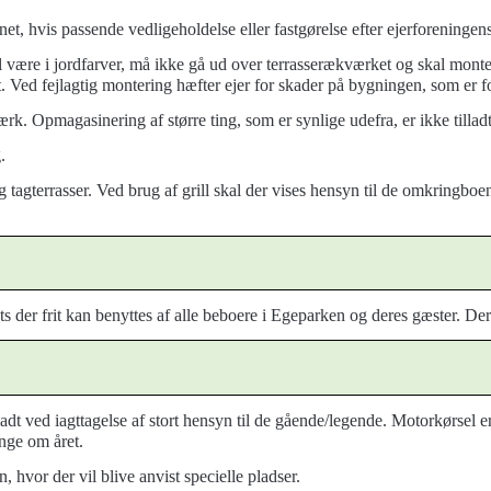
net, hvis pa
ssende vedligeholdelse eller fastgørelse efter ejerforeningen
al være i jordfarver, må ikke gå ud over terrasserækværket og skal mont
 Ved fejlagtig montering hæfter ejer for skader på bygningen, som er f
rk. Opmagasinering af større ting, som er synlige udefra, er ikke tilladt
.
r og tagterrasser. Ved brug af grill skal der vises hensyn til de omkrin
ts der frit kan benyttes af alle beboere i Egeparken og deres
gæster.
Der 
ladt ved iagttagelse af stort hensyn til de gående/legende. Motorkørsel er 
nge om året.
, hvor der vil blive anvist specielle
pladser.