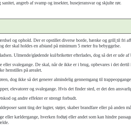
g sanitet, angreb af svamp og insekter, husejeransvar og skjulte rør.
ærdsel og ophold. Der er opstillet diverse borde
, bænke og grill
til fri 
ne og der skal holdes en afstand på minimum 5 meter fra bebyggelse.
lpladsen. Ulmende/glødende kul/briketter efterlades, dog så det er ude a
e eller svalegange. De s
kal, når de ikke er i brug, opbevares i det derti
ke henstilles på
arealet.
øren, dog ikke så det generer almindelig gennemgang til
trappeopgange
apper, elevatorer og svalegange. Hvis det finder sted, er det den ansvarl
etskod og andre effekter er strengt forbudt.
poser samt ting der lugter, støjer, skaber brandfare eller på anden måd
ange eller kældergange, hverken fodtøj eller andet som kan hindre passag
fælde.