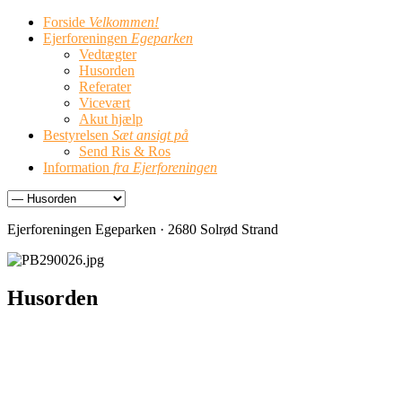
Forside
Velkommen!
Ejerforeningen
Egeparken
Vedtægter
Husorden
Referater
Vicevært
Akut hjælp
Bestyrelsen
Sæt ansigt på
Send Ris & Ros
Information
fra Ejerforeningen
Ejerforeningen Egeparken · 2680 Solrød Strand
Husorden