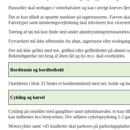
Parasoller skal nedtages i vinterhalvåret og kan i øvrigt kræves fjer
Det er kun tilladt at opsætte markiser på tagterrasserne. Farven sk
Farvetyper samt monteringsvejledning skal rekvireres hos vicevært.
Tørring af tøj må kun finde sted under alt
anbrystning/terrasserækvæ
Fyrværkeri må ikke afbrændes fra altan
, tagterrasse eller svalegang
Der må ikke grilles med træ, grillkul eller grillbriketter på altane
Bekendtgørelse om brug af åben ild og lys m.v. skal overholdes.
Bordtennis
og bordfodbold
I kælderen i blok 33 findes et bordtennisbord med net, bolde og ba
Cykling og
kørsel
Cykling på områder med gangfliser samt opholdsarealer, er kun
til
kan indhentes hos bestyrelsen. Der udføres cykeloprydning 1-2 ga
Motorcykler samt +45
knallerter skal parkeres på parkeringspladsen