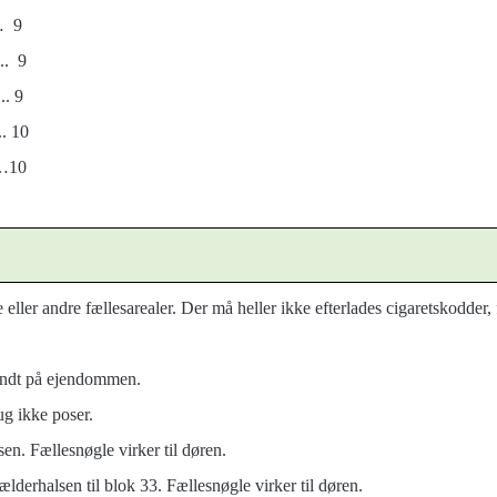
 9
 9
 9
 10
…10
ge eller andre fællesarealer. Der må heller ikke efterlades cigaretskodder
undt på ejendommen.
ug ikke poser.
en. Fællesnøgle virker til døren.
lderhalsen til blok 33. Fællesnøgle virker til døren.