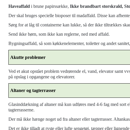
Haveaffald
i brune papirssække,
Ikke brandbart storskrald, St
Der skal bruges specielle bioposer til madaffald. Disse kan afhentes 
Sørg for at låg til containerne kan lukke, så der ikke tiltrækkes sk
Send ikke børn, som ikke kan reglerne, ned med affald.
Bygningsaffald, så som køkkenelementer, toiletter og andet sanite
Akutte problemer
Ved et akut opstået problem vedrørende el, vand, elevator samt vv
på opslag i opgangene og elevatorer.
Altaner og tagterrasser
Glasinddækning af altaner
må kun udføres med 4-6 fag med sort el
tagterrasserne.
Der må ikke hænge noget ud fra altaner eller tagterrasser. Altankas
Det er ikke tilladt at ryste eller lufte sengetøj, tæpper eller lignende