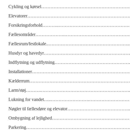
Cykling og kørsel…………………………………………………..
Elevatorer………………………………….………………………
Forsikringsforhold………..……………………………………….
Fællesområder……………….…………………………………….
Fællesrum/festlokale..……………………………………………..
Husdyr og havedyr………………………….……………………
Indflytning og udflytning…………………………………………..
Installationer……………………………………………………….
Kælderrum………………………………………………………….
Larm/støj……….…………………………………………………..
Lukning for vandet…..…………………….………………………
Nøgler til fællesdøre og elevator…………………………………..
Ombygning af lejlighed…………………………………………….
Parkering…………………..……………………………………….