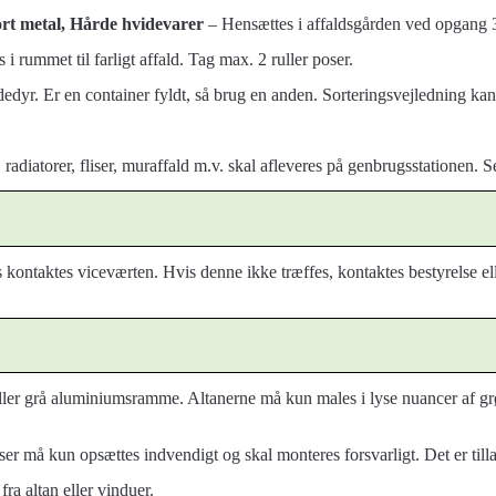
ort metal, Hårde hvidevarer
– Hensættes i affaldsgården ved opgang 3
i rummet til farligt affald. Tag max. 2 ruller poser.
adedyr. Er en container fyldt, så brug en anden. Sorteringsvejledning ka
t, radiatorer, fliser, muraffald m.v. skal afleveres på genbrugsstati
s kontaktes viceværten
. Hvis denne ikke træffes, kontaktes bestyrelse 
ler grå aluminiumsramme. Altanerne må kun males i lyse nuancer af grø
ser må kun opsættes indvendigt og skal monteres forsvarligt. Det er tilla
 fra altan eller vinduer.