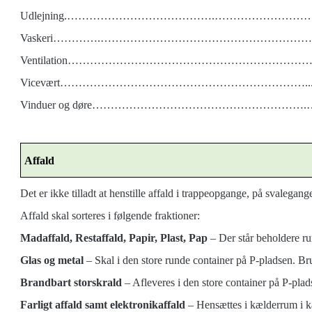
Udlejning.………………………………….………………………
Vaskeri………….…………………………………………………..
Ventilation…………………………………………………………..
Vicevært…………………………………………………………....
Vinduer og døre………………………………………………….
Affald
Det er ikke tilladt at henstille affald i trappeopgange, på svalegan
Affald skal sorteres i følgende fraktioner:
Madaffald, Restaffald, Papir, Plast, Pap
– Der står beholdere r
Glas og metal
– Skal i den store runde container på P-pladsen. Br
Brandbart storskrald
– Afleveres i den store container på P-plads
Farligt affald samt elektronikaffald
– Hensættes i kælderrum i kæ