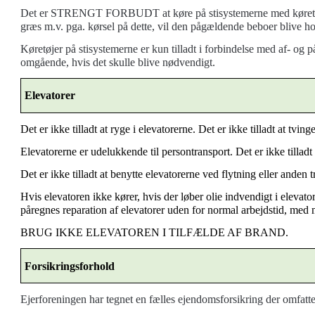
Det er STRENGT FORBUDT at køre på stisystemerne med køretøjer på 
græs m.v. pga. kørsel på dette, vil den pågældende beboer blive h
Køretøjer på stisystemerne er kun tilladt i forbindelse med af- og 
omgående, hvis det skulle blive nødvendigt.
Elevatorer
Det er ikke tilladt at ryge i elevatorerne. Det er ikke tilladt at tvin
Elevatorerne er udelukkende til persontransport. Det er ikke tilladt a
Det er ikke tilladt at benytte elevatorerne ved flytning eller anden 
Hvis elevatoren ikke kører, hvis der løber olie indvendigt i elevat
påregnes reparation af elevatorer uden for normal arbejdstid, med mi
BRUG IKKE ELEVATOREN I TILFÆLDE AF BRAND.
Forsikringsforhold
Ejerforeningen har tegnet en fælles ejendomsforsikring der omfatte