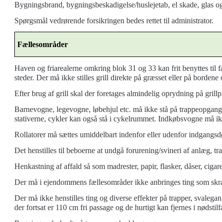
Bygningsbrand,
bygningsbeskadigelse/husl
ejetab,
el skade, glas o
Spørgsmål vedrørende forsikringen bedes rettet til administrator.
Fællesområder
Haven og friarealerne omkring blok 31 og 33 kan frit benyttes til
f
steder. Der må ikke stilles grill direkte på græsset eller på borde
Efter brug af grill skal der foretages almindelig oprydning på gril
Barnevogne, legevogne, løbehjul etc. må ikke stå på trappeopgang
stativerne, cykler kan også stå i cykelrummet. Indkøbsvogne må ik
Rollatorer må sættes umiddelbart indenfor eller udenfor indgangsd
Det henstilles til beboerne at undgå forurening/svineri af a
nlæg, tr
Henkastning af affald så som madrester, papir, flasker, dåser, cigar
Der må i ejendommens fællesområder ikke anbringes ting som skralde
Der må ikke henstilles ting og diverse effekter på trapper, svaleg
der fortsat er 110 cm fri passage og de hurtigt kan fjernes i nødstil