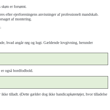
s skøn er forsømt.
eres efter ejerforeningens anvisninger af professionelt mandskab.
orsaget af montering.
.
gboende, hvad angår røg og lugt. Gældende lovgivning, herunder
er også bordfodbold.
ikke tilladt.
(
Dette gælder dog ikke handicapkøretøjer, hvor tilladelse