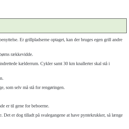
afbenyttelse. Er grillpladserne optaget, kan der bruges egen grill andre
f børns rækkevidde.
l indrettede kælderrum. Cykler samt 30 km knallerter skal stå i
n.
ige, som selv må stå for rengøringen.
e er til gene for beboerne.
e. Det er dog tilladt på svalegangene at have pyntekrukker, så længe