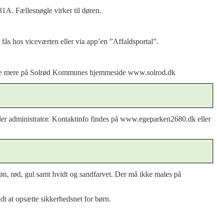
1A. Fællesnøgle virker til døren.
n fås hos viceværten eller via app’en ”Affaldsportal”.
onen. Se mere på Solrød Kommunes hjemmeside www.solrod.dk
eller administrator. Kontaktinfo findes på www.egeparken2680.dk eller
n, rød, gul samt hvidt og sandfarvet. Der må ikke males på
dt at opsætte sikkerhedsnet for børn.